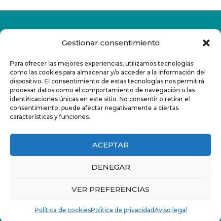
Gestionar consentimiento
Para ofrecer las mejores experiencias, utilizamos tecnologías
como las cookies para almacenar y/o acceder a la información del
dispositivo. El consentimiento de estas tecnologías nos permitirá
procesar datos como el comportamiento de navegación o las
Ctra de Palma del Río A-431, KM 3.3
identificaciones únicas en este sitio. No consentir o retirar el
Parque Joyero de Córdoba, 14005 Córdoba
consentimiento, puede afectar negativamente a ciertas
características y funciones.
info@nexuscordoba.com
Política de Privacidad
ACEPTAR
Aviso Legal
DENEGAR
Política de Cookies
VER PREFERENCIAS
Copyright © 2025
Nexus
. All rights reserved.
Política de cookies
Política de privacidad
Aviso legal